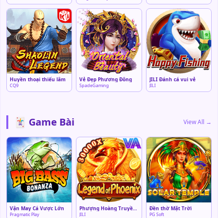
Huyền thoại thiếu lâm
Vẻ Đẹp Phương Đông
JILI Đánh cá vui vẻ
CQ9
SpadeGaming
JILI
🃏 Game Bài
View All →
Vận May Cá Vược Lớn
Phượng Hoàng Truyền Kỳ
Đền thờ Mặt Trời
Pragmatic Play
JILI
PG Soft