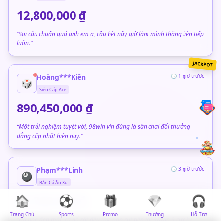
12,800,000 ₫
“Soi cầu chuẩn quá anh em ạ, cầu bệt nãy giờ làm mình thắng liên tiếp
luôn.”
JACKPOT
Hoàng***Kiên
🕒 1 giờ trước
🎲
Siêu Cấp Ace
890,450,000 ₫
“Một trải nghiệm tuyệt vời, 98win vin đúng là sân chơi đổi thưởng
đẳng cấp nhất hiện nay.”
Phạm***Linh
🕒 3 giờ trước
🎱
Bắn Cá Ăn Xu
🏠
⚽
🎁
💎
🎧
32,200,000 ₫
Trang Chủ
Sports
Promo
Thưởng
Hỗ Trợ
“Đồ họa đẹp mắt, cá nổ rất đều tay, nạp rút tiền tại 98win 9 cực kỳ