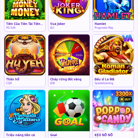
Tiền Của Tiền Tài Tiền Bạc
Vua Joker
Hamlet
PG Soft
JILI
Pragmatic Play
Thần hổ
Cháy rừng đốt vàng
Đấu sĩ La Mã
CQ9
JDB
SpadeGaming
Triệu nàng tiên cá
Goal
KẸO NỔ NỔ