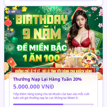
LIMITED
Thưởng Nạp Lại Hàng Tuần 20%
5.000.000 VNĐ
Tiếp thêm năng lượng cho tài khoản của bạn vào mỗi cuối
tuần với gói thưởng nạp lại cực khủng tại 98win 9.