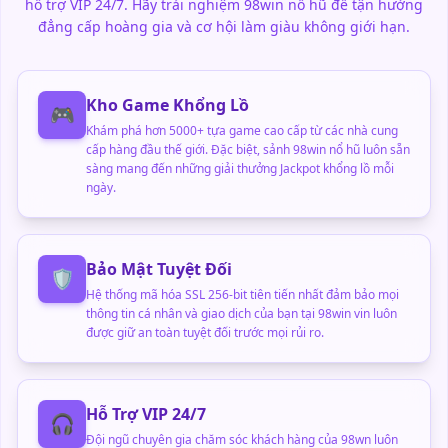
hỗ trợ VIP 24/7. Hãy trải nghiệm 98win nổ hũ để tận hưởng
Hoang** trúng nổ hũ 14,200,000 VND
đẳng cấp hoàng gia và cơ hội làm giàu không giới hạn.
Vu** thắng lớn 2,600,000 VND
Phan** rút tiền thành công 8,900,000 VND
Bui** nạp thành công 3,000,000 VND
Kho Game Khổng Lồ
🎮
Dang** nhận thưởng 1,500,000 VND
Khám phá hơn 5000+ tựa game cao cấp từ các nhà cung
Do** vừa trúng nổ hũ 45,000,000 VND
cấp hàng đầu thế giới. Đặc biệt, sảnh 98win nổ hũ luôn sẵn
Truong** rút thành công 550,000 VND
sàng mang đến những giải thưởng Jackpot khổng lồ mỗi
Ngo** thắng lớn 4,300,000 VND
ngày.
Duong** nhận tiền thưởng 250,000 VND
Ly** nạp tiền thành công 2,500,000 VND
Nguyen** vừa thắng 3,800,000 VND
Bảo Mật Tuyệt Đối
🛡️
Tran** rút tiền thành công 7,200,000 VND
Hệ thống mã hóa SSL 256-bit tiên tiến nhất đảm bảo mọi
Le** trúng nổ hũ 98win 21,000,000 VND
thông tin cá nhân và giao dịch của bạn tại 98win vin luôn
Pham** thắng lớn 6,100,000 VND
được giữ an toàn tuyệt đối trước mọi rủi ro.
Hoang** nhận thưởng VIP 5,000,000 VND
Vu** rút thành công 900,000 VND
Vo** nạp thành công 1,200,000 VND
Hỗ Trợ VIP 24/7
🎧
Phan** vừa thắng 4,700,000 VND
Đội ngũ chuyên gia chăm sóc khách hàng của 98wn luôn