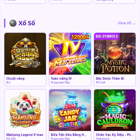
🎱 Xổ Số
View All →
Chuột vàng
Toàn năng IV
Độc Dược Thần Bí
JILI
Pragmatic Play
PG Soft
Mahjong Legend X'mas
Bữa Tiệc Kéo Bằng Hũ Kẹo
Chiếc Vạc Kỳ Diệu - Pha Chế Bùa Mê
PG Soft
Pragmatic Play
Habanero