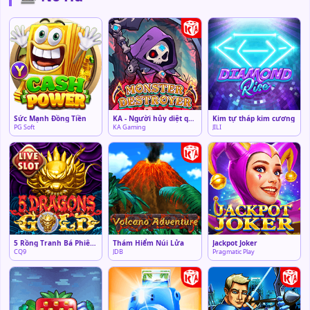
Sức Mạnh Đồng Tiền
KA - Người hủy diệt quái vật
Kim tự tháp kim cương
PG Soft
KA Gaming
JILI
5 Rồng Tranh Bá Phiên Bản Vàng
Thám Hiểm Núi Lửa
Jackpot Joker
CQ9
JDB
Pragmatic Play