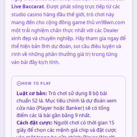
Live Baccarat
. Được phát sóng trực tiếp từ các
studio casino hàng đầu thế giới, trò chơi này
mang đến cho cộng đồng game thủ vn98wn.com
một trải nghiệm chân thực nhất với các Dealer
xinh đẹp và chuyên nghiệp. Hãy tham gia ngay để
thể hiện bản lĩnh dự đoán, soi cầu điêu luyện và
rinh về những phần thưởng giá trị trong từng
ván bài đầy kịch tính.
HOW TO PLAY
Luật cơ bản:
Trò chơi sử dụng 8 bộ bài
chuẩn 52 lá. Mục tiêu chính là dự đoán xem
cửa nào (Player hoặc Banker) sẽ có tổng
điểm các lá bài gần bằng 9 nhất.
Cách đặt cược:
Người chơi có thời gian 15
giây để chọn các mệnh giá chip và đặt cược