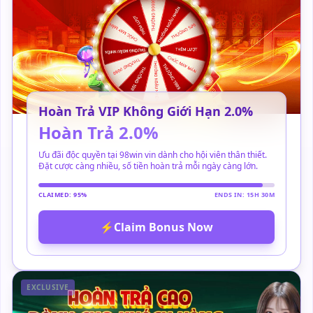
Hoàn Trả VIP Không Giới Hạn 2.0%
Hoàn Trả 2.0%
Ưu đãi độc quyền tại 98win vin dành cho hội viên thân thiết.
Đặt cược càng nhiều, số tiền hoàn trả mỗi ngày càng lớn.
CLAIMED: 95%
ENDS IN: 15H 30M
⚡
Claim Bonus Now
EXCLUSIVE