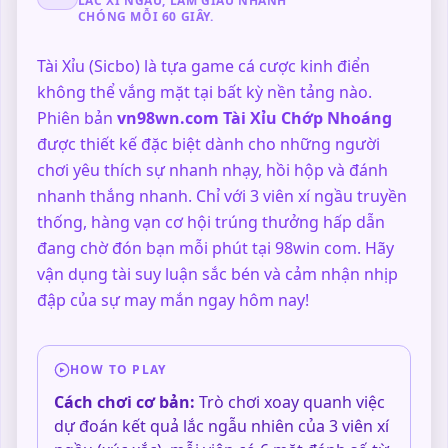
LẮC XÍ NGẦU, LÀM GIÀU NHANH
CHÓNG MỖI 60 GIÂY.
Tài Xỉu (Sicbo) là tựa game cá cược kinh điển
không thể vắng mặt tại bất kỳ nền tảng nào.
Phiên bản
vn98wn.com Tài Xỉu Chớp Nhoáng
được thiết kế đặc biệt dành cho những người
chơi yêu thích sự nhanh nhạy, hồi hộp và đánh
nhanh thắng nhanh. Chỉ với 3 viên xí ngầu truyền
thống, hàng vạn cơ hội trúng thưởng hấp dẫn
đang chờ đón bạn mỗi phút tại 98win com. Hãy
vận dụng tài suy luận sắc bén và cảm nhận nhịp
đập của sự may mắn ngay hôm nay!
HOW TO PLAY
Cách chơi cơ bản:
Trò chơi xoay quanh việc
dự đoán kết quả lắc ngẫu nhiên của 3 viên xí