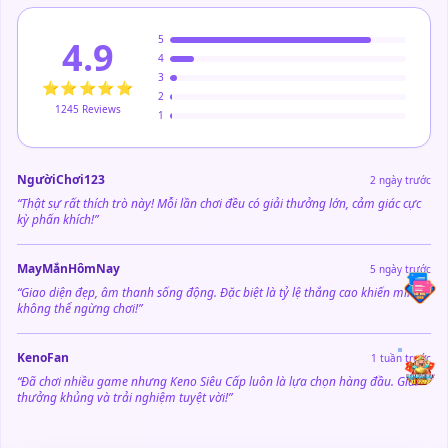
5
4.9
4
3
⭐⭐⭐⭐⭐
2
1245 Reviews
1
NgườiChơi123
2 ngày trước
“Thật sự rất thích trò này! Mỗi lần chơi đều có giải thưởng lớn, cảm giác cực
kỳ phấn khích!”
MayMắnHômNay
5 ngày trước
“Giao diện đẹp, âm thanh sống động. Đặc biệt là tỷ lệ thắng cao khiến mình
không thể ngừng chơi!”
KenoFan
1 tuần trước
“Đã chơi nhiều game nhưng Keno Siêu Cấp luôn là lựa chọn hàng đầu. Giải
thưởng khủng và trải nghiệm tuyệt vời!”