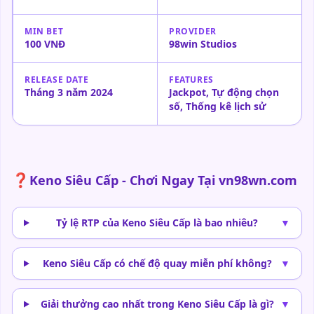
MIN BET
PROVIDER
100 VNĐ
98win Studios
RELEASE DATE
FEATURES
Tháng 3 năm 2024
Jackpot, Tự động chọn
số, Thống kê lịch sử
❓
Keno Siêu Cấp - Chơi Ngay Tại vn98wn.com
Tỷ lệ RTP của Keno Siêu Cấp là bao nhiêu?
▼
Keno Siêu Cấp có chế độ quay miễn phí không?
▼
Giải thưởng cao nhất trong Keno Siêu Cấp là gì?
▼