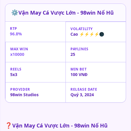
⚙️
Vận May Cá Vược Lớn - 98win Nổ Hũ
RTP
VOLATILITY
96.8%
Cao ⚡⚡⚡⚡🌑
MAX WIN
PAYLINES
x10000
25
REELS
MIN BET
5x3
100 VNĐ
PROVIDER
RELEASE DATE
98win Studios
Quý 3, 2024
❓
Vận May Cá Vược Lớn - 98win Nổ Hũ