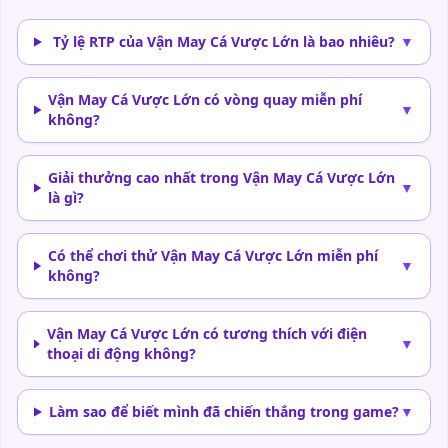
Tỷ lệ RTP của Vận May Cá Vược Lớn là bao nhiêu?
▼
Vận May Cá Vược Lớn có vòng quay miễn phí
▼
không?
Giải thưởng cao nhất trong Vận May Cá Vược Lớn
▼
là gì?
Có thể chơi thử Vận May Cá Vược Lớn miễn phí
▼
không?
Vận May Cá Vược Lớn có tương thích với điện
▼
thoại di động không?
Làm sao để biết mình đã chiến thắng trong game?
▼