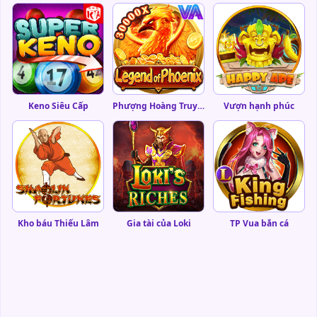
Keno Siêu Cấp
Phượng Hoàng Truyền Kỳ
Vượn hạnh phúc
Kho báu Thiếu Lâm
Gia tài của Loki
TP Vua bắn cá