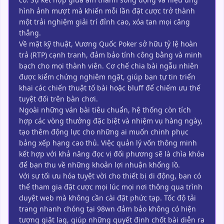
hình ảnh mượt mà khiến mỗi lần đặt cược trở thành
một trải nghiệm giải trí đỉnh cao, xóa tan mọi căng
thẳng.
Về mặt kỹ thuật, Vương Quốc Poker sở hữu tỷ lệ hoàn
trả (RTP) cạnh tranh, đảm bảo tính công bằng và minh
bạch cho mọi thành viên. Cơ chế chia bài ngẫu nhiên
được kiểm chứng nghiêm ngặt, giúp bạn tự tin triển
khai các chiến thuật tố bài hoặc bluff để chiếm ưu thế
tuyệt đối trên bàn chơi.
Ngoài những ván bài tiêu chuẩn, hệ thống còn tích
hợp các vòng thưởng đặc biệt và nhiệm vụ hàng ngày,
tạo thêm động lực cho những ai muốn chinh phục
bảng xếp hạng cao thủ. Việc quản lý vốn thông minh
kết hợp với khả năng đọc vị đối phương sẽ là chìa khóa
để bạn thu về những khoản lợi nhuận khổng lồ.
Với sự tối ưu hóa tuyệt vời cho thiết bị di động, bạn có
thể tham gia đặt cược mọi lúc mọi nơi thông qua trình
duyệt web mà không cần cài đặt phức tạp. Tốc độ tải
trang nhanh chóng tại 98wn đảm bảo không có hiện
tượng giật lag, giúp những quyết định chốt bài diễn ra