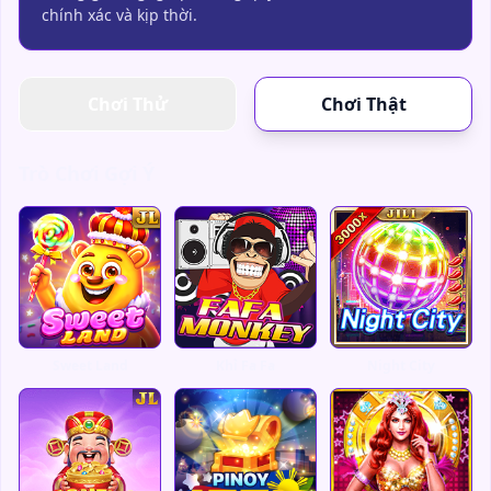
chính xác và kịp thời.
Chơi Thử
Chơi Thật
Trò Chơi Gợi Ý
Sweet Land
Khỉ Fa Fa
Night City