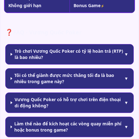
Không giới hạn
Bonus Game
⚡
❓
FAQ - Vương Quốc Poker
Trò chơi Vương Quốc Poker có tỷ lệ hoàn trả (RTP)
▼
là bao nhiêu?
Tôi có thể giành được mức thắng tối đa là bao
▼
nhiêu trong game này?
Vương Quốc Poker có hỗ trợ chơi trên điện thoại
▼
di động không?
Làm thế nào để kích hoạt các vòng quay miễn phí
▼
hoặc bonus trong game?