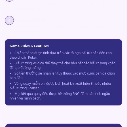
Kết hợp các biểu tượng bài Poker trên hàng thanh toán để nhận
thưởng tương ứng.
Kích Hoạt Bonus
4
Thu thập đủ biểu tượng đặc biệt để mở khóa vòng quay miễn phí
hoặc hũ Jackpot.
Game Rules & Features
Chiến thắng được tính dựa trên các tổ hợp bài từ thấp đến cao
theo chuẩn Poker.
Biểu tượng Wild có thể thay thế cho hầu hết các biểu tượng khác
để tạo đường thắng.
Số tiền thưởng sẽ nhân lên tùy thuộc vào mức cược bạn đã chọn
ban đầu.
Vòng quay miễn phí được kích hoạt khi xuất hiện 3 hoặc nhiều
biểu tượng Scatter.
Mọi kết quả quay đều được hệ thống RNG đảm bảo tính ngẫu
nhiên và minh bạch.